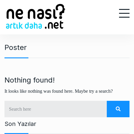
S
k
i
p
t
o
Poster
c
o
n
t
e
Nothing found!
n
It looks like nothing was found here. Maybe try a search?
t
Son Yazılar