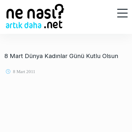
S
k
i
p
t
o
c
o
8 Mart Dünya Kadınlar Günü Kutlu Olsun
n
t
8 Mart 2011
e
n
t