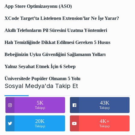
App Store Optimizasyonu (ASO)
XCode Target’ta Listelenen Extension’lar Ne İşe Yarar?
Akıllı Telefonların Pil Süresini Uzatma Yöntemleri
Halı Temizliğinde Dikkat Edilmesi Gereken 5 Husus
Bebeğinizin Uyku Güvenliğini Sağlamanın Yolları
Yalnız Seyahat Etmek İçin 6 Sebep
Üniversitede Popüler Olmanın 5 Yolu
Sosyal Medya'da Takip Et
5K
43K
Takipçi
Takipçi
20K
4K+
Takipçi
Takipçi