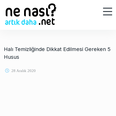
S
k
i
p
t
o
c
o
Halı Temizliğinde Dikkat Edilmesi Gereken 5
n
Husus
t
e
28 Aralık 2020
n
t