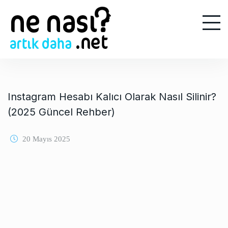
S
k
i
p
t
o
c
o
Instagram Hesabı Kalıcı Olarak Nasıl Silinir?
n
(2025 Güncel Rehber)
t
e
20 Mayıs 2025
n
t