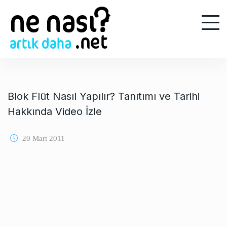
S
k
i
p
t
o
c
o
Blok Flüt Nasıl Yapılır? Tanıtımı ve Tarihi
n
Hakkında Video İzle
t
e
20 Mart 2011
n
t