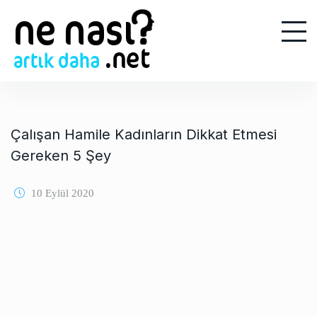
S
k
i
p
t
o
c
o
Çalışan Hamile Kadınların Dikkat Etmesi
n
Gereken 5 Şey
t
e
10 Eylül 2020
n
t