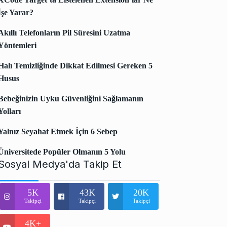
İşe Yarar?
Akıllı Telefonların Pil Süresini Uzatma
Yöntemleri
Halı Temizliğinde Dikkat Edilmesi Gereken 5
Husus
Bebeğinizin Uyku Güvenliğini Sağlamanın
Yolları
Yalnız Seyahat Etmek İçin 6 Sebep
Üniversitede Popüler Olmanın 5 Yolu
Sosyal Medya'da Takip Et
5K
43K
20K
Takipçi
Takipçi
Takipçi
4K+