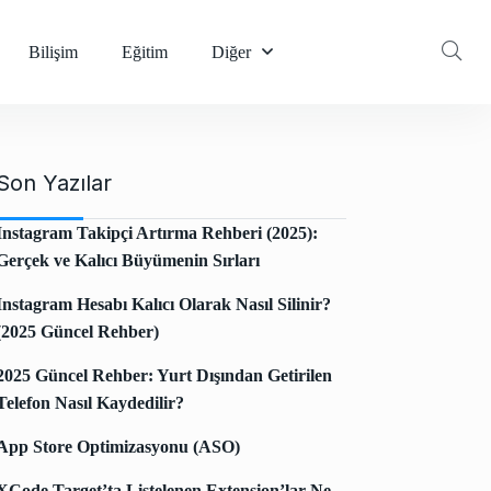
Bilişim
Eğitim
Diğer
Son Yazılar
Instagram Takipçi Artırma Rehberi (2025):
Gerçek ve Kalıcı Büyümenin Sırları
Instagram Hesabı Kalıcı Olarak Nasıl Silinir?
(2025 Güncel Rehber)
2025 Güncel Rehber: Yurt Dışından Getirilen
Telefon Nasıl Kaydedilir?
App Store Optimizasyonu (ASO)
XCode Target’ta Listelenen Extension’lar Ne