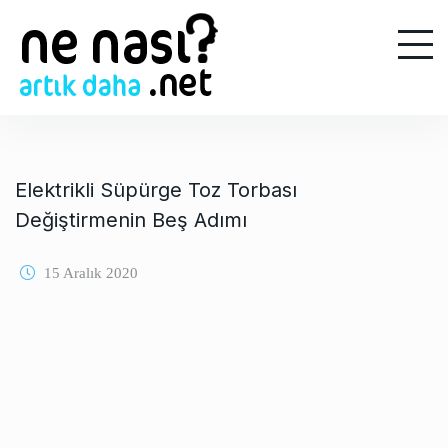
S
k
i
p
t
o
c
o
Elektrikli Süpürge Toz Torbası
n
Değiştirmenin Beş Adımı
t
e
15 Aralık 2020
n
t