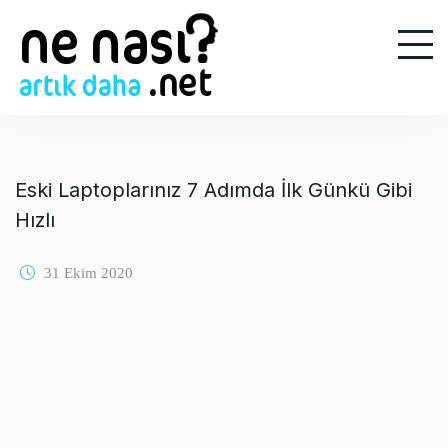
S
k
i
p
t
o
c
o
Eski Laptoplarınız 7 Adımda İlk Günkü Gibi
n
Hızlı
t
e
31 Ekim 2020
n
t