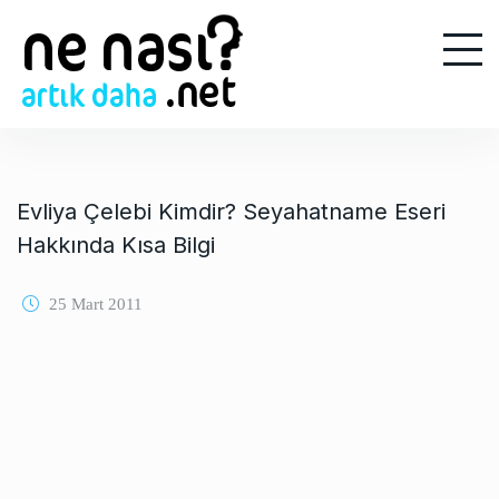
S
k
i
p
t
o
c
o
Evliya Çelebi Kimdir? Seyahatname Eseri
n
Hakkında Kısa Bilgi
t
e
25 Mart 2011
n
t