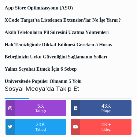
App Store Optimizasyonu (ASO)
XCode Target’ta Listelenen Extension’lar Ne İşe Yarar?
Akıllı Telefonların Pil Süresini Uzatma Yöntemleri
Halı Temizliğinde Dikkat Edilmesi Gereken 5 Husus
Bebeğinizin Uyku Güvenliğini Sağlamanın Yolları
Yalnız Seyahat Etmek İçin 6 Sebep
Üniversitede Popüler Olmanın 5 Yolu
Sosyal Medya'da Takip Et
5K
43K
Takipçi
Takipçi
20K
4K+
Takipçi
Takipçi