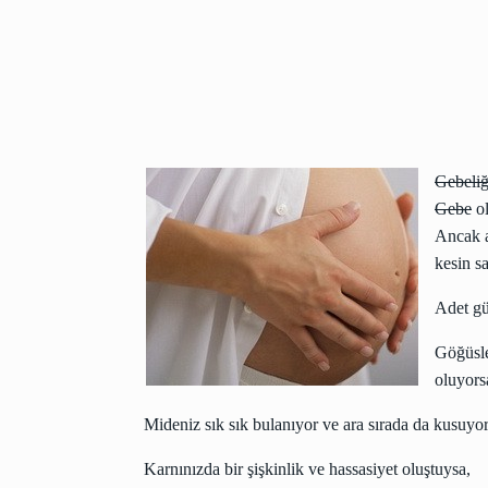
Gebeliğ
Gebe
ol
Ancak 
kesin sa
Adet gü
Göğüsle
oluyors
Mideniz sık sık bulanıyor ve ara sırada da kusuyor
Karnınızda bir şişkinlik ve hassasiyet oluştuysa,