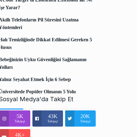
İşe Yarar?
Akıllı Telefonların Pil Süresini Uzatma
Yöntemleri
Halı Temizliğinde Dikkat Edilmesi Gereken 5
Husus
Bebeğinizin Uyku Güvenliğini Sağlamanın
Yolları
Yalnız Seyahat Etmek İçin 6 Sebep
Üniversitede Popüler Olmanın 5 Yolu
Sosyal Medya'da Takip Et
5K
43K
20K
Takipçi
Takipçi
Takipçi
4K+