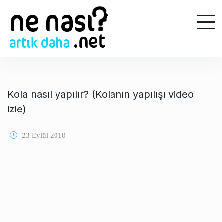
S
k
i
p
t
o
c
o
Kola nasıl yapılır? (Kolanın yapılışı video
n
izle)
t
e
23 Eylül 2010
n
t