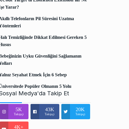
İşe Yarar?
Akıllı Telefonların Pil Süresini Uzatma
Yöntemleri
Halı Temizliğinde Dikkat Edilmesi Gereken 5
Husus
Bebeğinizin Uyku Güvenliğini Sağlamanın
Yolları
Yalnız Seyahat Etmek İçin 6 Sebep
Üniversitede Popüler Olmanın 5 Yolu
Sosyal Medya'da Takip Et
5K
43K
20K
Takipçi
Takipçi
Takipçi
4K+