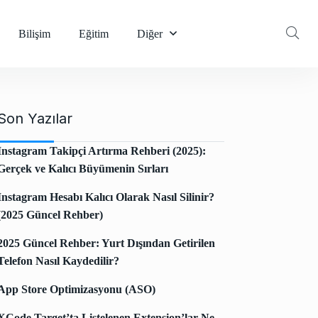
Bilişim
Eğitim
Diğer
Son Yazılar
Instagram Takipçi Artırma Rehberi (2025):
Gerçek ve Kalıcı Büyümenin Sırları
Instagram Hesabı Kalıcı Olarak Nasıl Silinir?
(2025 Güncel Rehber)
2025 Güncel Rehber: Yurt Dışından Getirilen
Telefon Nasıl Kaydedilir?
App Store Optimizasyonu (ASO)
XCode Target’ta Listelenen Extension’lar Ne