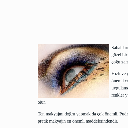
Sabahları
güzel bi
çoğu zam
Hızlı ve
önemli ce
uygulama
renkler y
olur.
Ten makyajını doğru yapmak da çok önemli. Pudranı
pratik makyajın en önemli maddelerindendir.