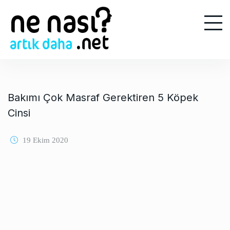
S
k
i
p
t
o
c
o
Bakımı Çok Masraf Gerektiren 5 Köpek
n
Cinsi
t
e
19 Ekim 2020
n
t