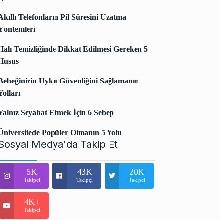
Akıllı Telefonların Pil Süresini Uzatma
Yöntemleri
Halı Temizliğinde Dikkat Edilmesi Gereken 5
Husus
Bebeğinizin Uyku Güvenliğini Sağlamanın
Yolları
Yalnız Seyahat Etmek İçin 6 Sebep
Üniversitede Popüler Olmanın 5 Yolu
Sosyal Medya'da Takip Et
5K
43K
20K
Takipçi
Takipçi
Takipçi
4K+
Takipçi