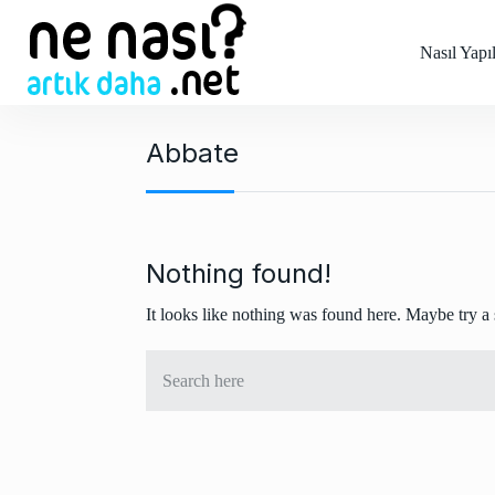
S
k
Nasıl Yapıl
i
p
t
Abbate
o
c
o
n
t
Nothing found!
e
It looks like nothing was found here. Maybe try a
n
t