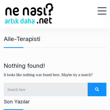
S
k
i
p
t
o
Aile-Terapisti
c
o
n
t
e
Nothing found!
n
It looks like nothing was found here. Maybe try a search?
t
Son Yazılar