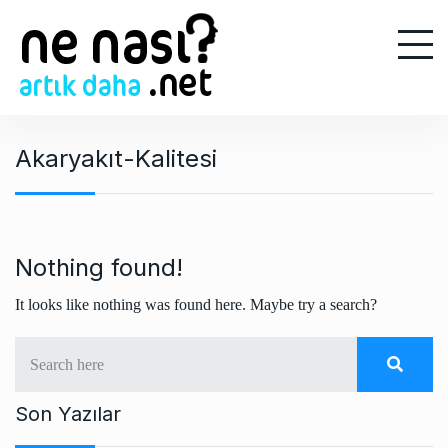
S
k
i
p
t
o
Akaryakıt-Kalitesi
c
o
n
t
e
Nothing found!
n
It looks like nothing was found here. Maybe try a search?
t
Son Yazılar