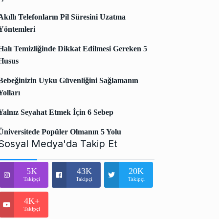
Akıllı Telefonların Pil Süresini Uzatma
Yöntemleri
Halı Temizliğinde Dikkat Edilmesi Gereken 5
Husus
Bebeğinizin Uyku Güvenliğini Sağlamanın
Yolları
Yalnız Seyahat Etmek İçin 6 Sebep
Üniversitede Popüler Olmanın 5 Yolu
Sosyal Medya'da Takip Et
5K
43K
20K
Takipçi
Takipçi
Takipçi
4K+
Takipçi