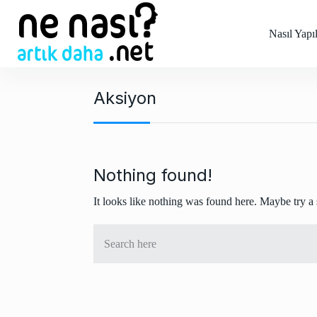
S
k
Nasıl Yapıl
i
p
t
Aksiyon
o
c
o
n
t
Nothing found!
e
It looks like nothing was found here. Maybe try a
n
t