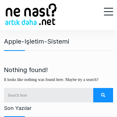
S
k
i
p
t
o
Apple-Işletim-Sistemi
c
o
n
t
e
Nothing found!
n
It looks like nothing was found here. Maybe try a search?
t
Son Yazılar