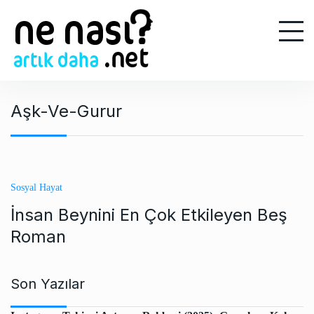
S
k
i
p
t
o
Aşk-Ve-Gurur
c
o
n
t
e
Sosyal Hayat
n
İnsan Beynini En Çok Etkileyen Beş
t
Roman
Son Yazılar