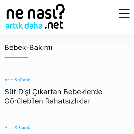
S
k
i
p
t
o
Bebek-Bakımı
c
o
n
t
e
Anne & Çocuk
n
Süt Dişi Çıkartan Bebeklerde
t
Görülebilen Rahatsızlıklar
Anne & Çocuk