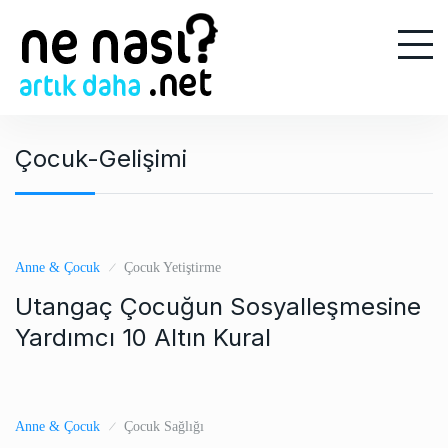
S
k
i
p
t
o
Çocuk-Gelişimi
c
o
n
t
e
Anne & Çocuk
Çocuk Yetiştirme
n
Utangaç Çocuğun Sosyalleşmesine
t
Yardımcı 10 Altın Kural
Anne & Çocuk
Çocuk Sağlığı