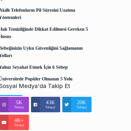
Akıllı Telefonların Pil Süresini Uzatma
Yöntemleri
Halı Temizliğinde Dikkat Edilmesi Gereken 5
Husus
Bebeğinizin Uyku Güvenliğini Sağlamanın
Yolları
Yalnız Seyahat Etmek İçin 6 Sebep
Üniversitede Popüler Olmanın 5 Yolu
Sosyal Medya'da Takip Et
5K
43K
20K
Takipçi
Takipçi
Takipçi
4K+
Takipçi