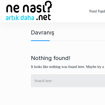
S
k
Nasıl Yapıl
i
p
t
Davranış
o
c
o
n
t
Nothing found!
e
It looks like nothing was found here. Maybe try a
n
t