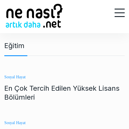
S
k
i
p
t
o
Eğitim
c
o
n
t
e
Sosyal Hayat
n
En Çok Tercih Edilen Yüksek Lisans
t
Bölümleri
Sosyal Hayat