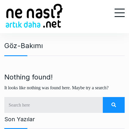
S
k
i
p
t
o
Göz-Bakımı
c
o
n
t
e
Nothing found!
n
It looks like nothing was found here. Maybe try a search?
t
Son Yazılar