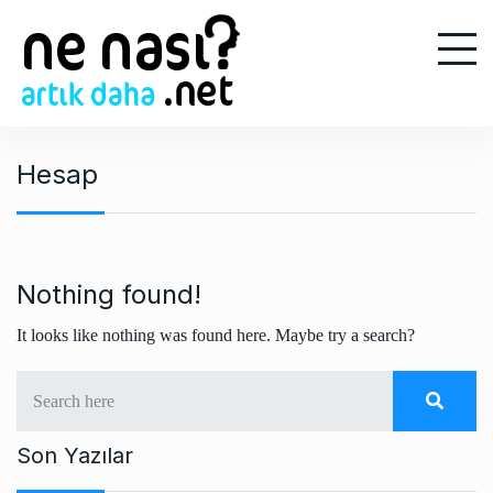
S
k
i
p
t
o
Hesap
c
o
n
t
e
Nothing found!
n
It looks like nothing was found here. Maybe try a search?
t
Son Yazılar