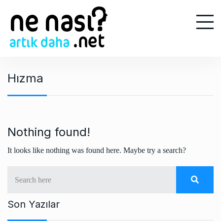
S
k
i
p
t
o
Hızma
c
o
n
t
e
Nothing found!
n
It looks like nothing was found here. Maybe try a search?
t
Son Yazılar