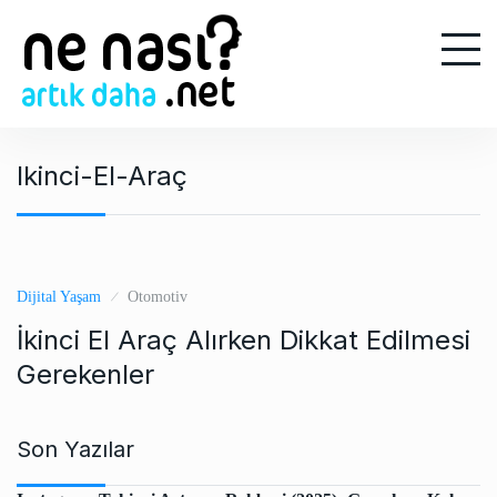
S
k
i
p
t
o
Ikinci-El-Araç
c
o
n
t
e
Dijital Yaşam
Otomotiv
n
İkinci El Araç Alırken Dikkat Edilmesi
t
Gerekenler
Son Yazılar