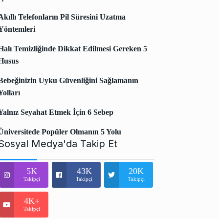
Akıllı Telefonların Pil Süresini Uzatma
Yöntemleri
Halı Temizliğinde Dikkat Edilmesi Gereken 5
Husus
Bebeğinizin Uyku Güvenliğini Sağlamanın
Yolları
Yalnız Seyahat Etmek İçin 6 Sebep
Üniversitede Popüler Olmanın 5 Yolu
Sosyal Medya'da Takip Et
5K
43K
20K
Takipçi
Takipçi
Takipçi
4K+
Takipçi