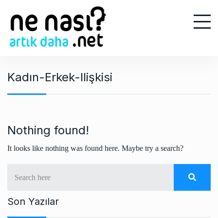
S
k
i
p
t
o
Kadın-Erkek-Ilişkisi
c
o
n
t
e
Nothing found!
n
It looks like nothing was found here. Maybe try a search?
t
Son Yazılar