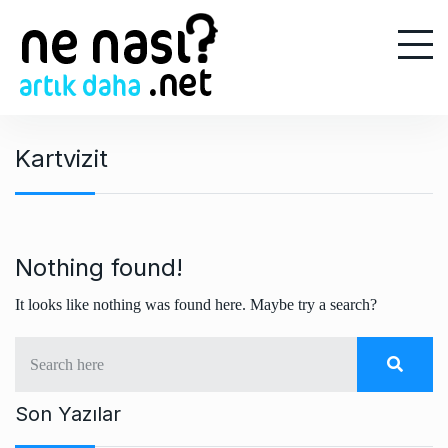
S
k
i
p
t
o
Kartvizit
c
o
n
t
e
Nothing found!
n
It looks like nothing was found here. Maybe try a search?
t
Son Yazılar