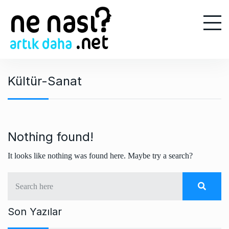
S
k
i
p
t
o
Kültür-Sanat
c
o
n
t
e
Nothing found!
n
It looks like nothing was found here. Maybe try a search?
t
Son Yazılar