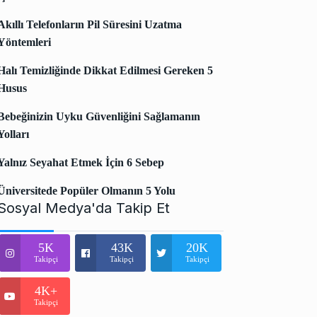
Akıllı Telefonların Pil Süresini Uzatma
Yöntemleri
Halı Temizliğinde Dikkat Edilmesi Gereken 5
Husus
Bebeğinizin Uyku Güvenliğini Sağlamanın
Yolları
Yalnız Seyahat Etmek İçin 6 Sebep
Üniversitede Popüler Olmanın 5 Yolu
Sosyal Medya'da Takip Et
5K
43K
20K
Takipçi
Takipçi
Takipçi
4K+
Takipçi