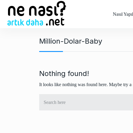
S
k
Nasıl Yapıl
i
p
t
Million-Dolar-Baby
o
c
o
n
t
Nothing found!
e
It looks like nothing was found here. Maybe try a
n
t