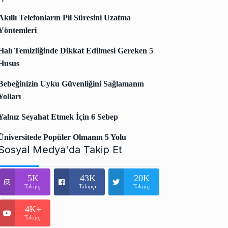
Akıllı Telefonların Pil Süresini Uzatma
Yöntemleri
Halı Temizliğinde Dikkat Edilmesi Gereken 5
Husus
Bebeğinizin Uyku Güvenliğini Sağlamanın
Yolları
Yalnız Seyahat Etmek İçin 6 Sebep
Üniversitede Popüler Olmanın 5 Yolu
Sosyal Medya'da Takip Et
5K
43K
20K
Takipçi
Takipçi
Takipçi
4K+
Takipçi