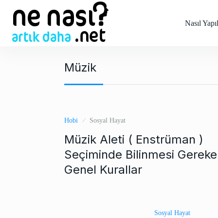
S
k
Nasıl Yapıl
i
p
t
Müzik
o
c
o
n
t
Hobi
Sosyal Hayat
e
Müzik Aleti ( Enstrüman )
n
t
Seçiminde Bilinmesi Gereke
Genel Kurallar
Sosyal Hayat