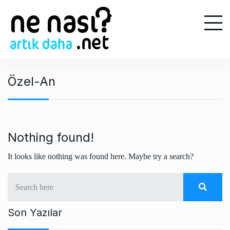
S
k
i
p
t
o
Özel-An
c
o
n
t
e
Nothing found!
n
It looks like nothing was found here. Maybe try a search?
t
Son Yazılar