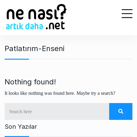
S
k
i
p
t
o
Patlatırım-Enseni
c
o
n
t
e
Nothing found!
n
It looks like nothing was found here. Maybe try a search?
t
Son Yazılar