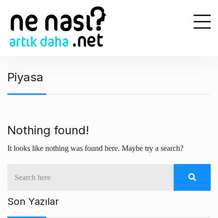
S
k
i
p
t
o
Piyasa
c
o
n
t
e
Nothing found!
n
It looks like nothing was found here. Maybe try a search?
t
Son Yazılar