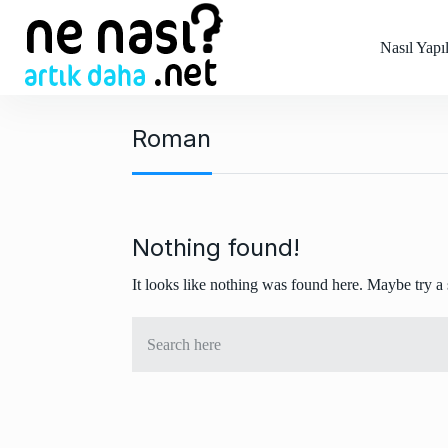
S
k
Nasıl Yapıl
i
p
t
Roman
o
c
o
n
t
Nothing found!
e
It looks like nothing was found here. Maybe try a
n
t