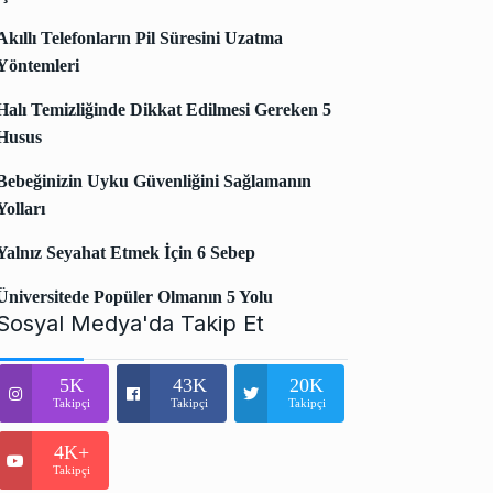
Akıllı Telefonların Pil Süresini Uzatma
Yöntemleri
Halı Temizliğinde Dikkat Edilmesi Gereken 5
Husus
Bebeğinizin Uyku Güvenliğini Sağlamanın
Yolları
Yalnız Seyahat Etmek İçin 6 Sebep
Üniversitede Popüler Olmanın 5 Yolu
Sosyal Medya'da Takip Et
5K
43K
20K
Takipçi
Takipçi
Takipçi
4K+
Takipçi