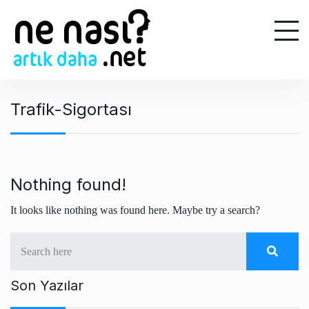
S
k
i
p
t
o
Trafik-Sigortası
c
o
n
t
e
Nothing found!
n
It looks like nothing was found here. Maybe try a search?
t
Son Yazılar