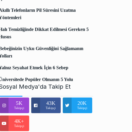
Akıllı Telefonların Pil Süresini Uzatma
Yöntemleri
Halı Temizliğinde Dikkat Edilmesi Gereken 5
Husus
Bebeğinizin Uyku Güvenliğini Sağlamanın
Yolları
Yalnız Seyahat Etmek İçin 6 Sebep
Üniversitede Popüler Olmanın 5 Yolu
Sosyal Medya'da Takip Et
5K
43K
20K
Takipçi
Takipçi
Takipçi
4K+
Takipçi