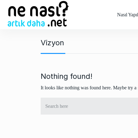
S
k
Nasıl Yapıl
i
p
t
Vizyon
o
c
o
n
t
Nothing found!
e
It looks like nothing was found here. Maybe try a
n
t