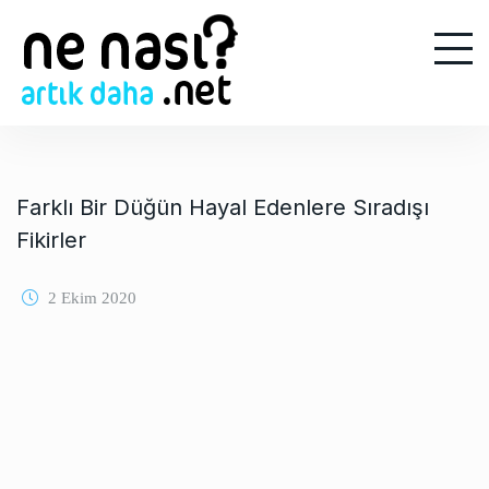
S
k
i
p
t
o
c
o
Farklı Bir Düğün Hayal Edenlere Sıradışı
n
Fikirler
t
e
2 Ekim 2020
n
t