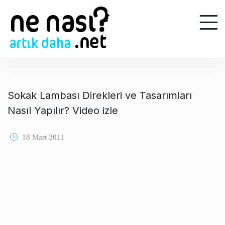
S
k
i
p
t
o
c
o
Sokak Lambası Direkleri ve Tasarımları
n
Nasıl Yapılır? Video izle
t
e
18 Mart 2011
n
t