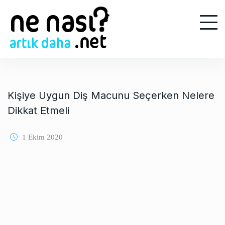
S
k
i
p
t
o
c
o
Kişiye Uygun Diş Macunu Seçerken Nelere
n
Dikkat Etmeli
t
e
1 Ekim 2020
n
t