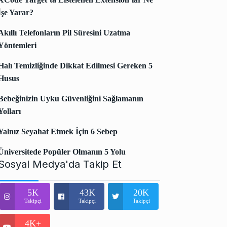
İşe Yarar?
Akıllı Telefonların Pil Süresini Uzatma
Yöntemleri
Halı Temizliğinde Dikkat Edilmesi Gereken 5
Husus
Bebeğinizin Uyku Güvenliğini Sağlamanın
Yolları
Yalnız Seyahat Etmek İçin 6 Sebep
Üniversitede Popüler Olmanın 5 Yolu
Sosyal Medya'da Takip Et
5K
43K
20K
Takipçi
Takipçi
Takipçi
4K+