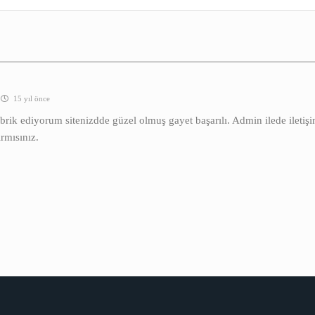
15 yıl önce
ebrik ediyorum sitenizdde güzel olmuş gayet başarılı. Admin ilede iletiş
rmısınız.