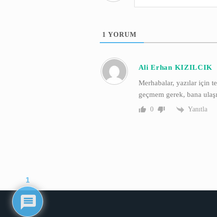
1
YORUM
Ali Erhan KIZILCIK
Merhabalar, yazılar için t
geçmem gerek, bana ulaşı
Yanıtla
0
1