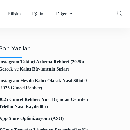
Bilişim
Eğitim
Diğer
Son Yazılar
Instagram Takipçi Artırma Rehberi (2025):
Gerçek ve Kalıcı Büyümenin Sırları
Instagram Hesabı Kalıcı Olarak Nasıl Silinir?
(2025 Güncel Rehber)
2025 Güncel Rehber: Yurt Dışından Getirilen
Telefon Nasıl Kaydedilir?
App Store Optimizasyonu (ASO)
XCode Target’ta Listelenen Extension’lar Ne