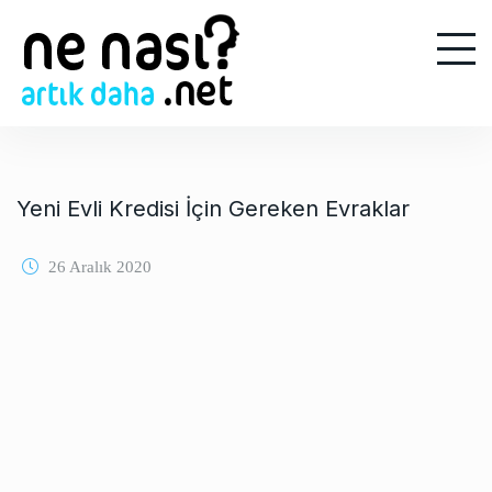
S
k
i
p
t
o
c
o
Yeni Evli Kredisi İçin Gereken Evraklar
n
t
26 Aralık 2020
e
n
t