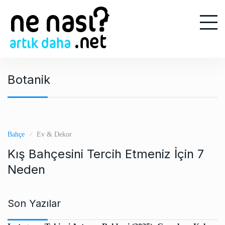
S
k
i
p
t
o
Botanik
c
o
n
t
e
Bahçe
Ev & Dekor
n
Kış Bahçesini Tercih Etmeniz İçin 7
t
Neden
Son Yazılar