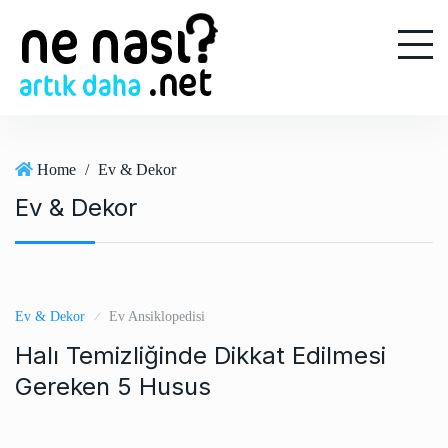
S
k
i
p
t
o
c
Home
/
Ev & Dekor
o
Ev & Dekor
n
t
e
n
t
Ev & Dekor
Ev Ansiklopedisi
Halı Temizliğinde Dikkat Edilmesi
Gereken 5 Husus