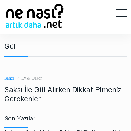
S
k
i
p
t
o
Gül
c
o
n
t
e
Bahçe
Ev & Dekor
n
Saksı İle Gül Alırken Dikkat Etmeniz
t
Gerekenler
Son Yazılar