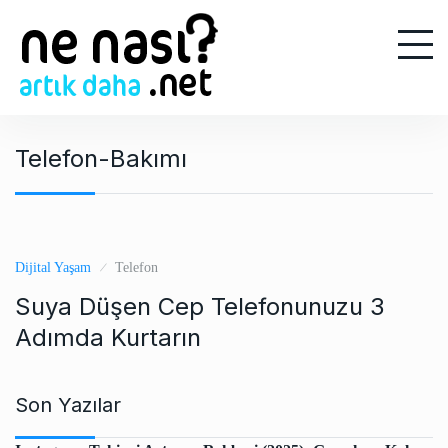
S
k
i
p
t
o
Telefon-Bakımı
c
o
n
t
e
Dijital Yaşam
Telefon
n
Suya Düşen Cep Telefonunuzu 3
t
Adımda Kurtarın
Son Yazılar