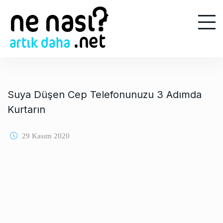
S
k
i
p
t
o
c
o
Suya Düşen Cep Telefonunuzu 3 Adımda
n
Kurtarın
t
e
29 Kasım 2020
n
t